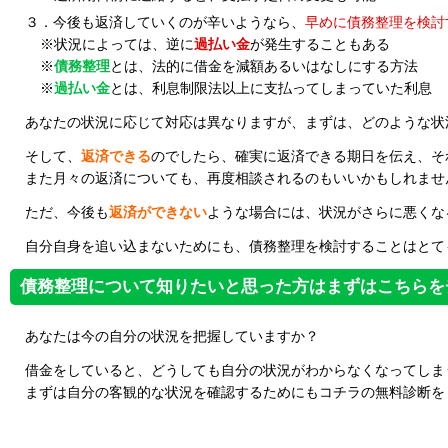
３．今後も返済していくのが辛いようなら、
早めに債務整理を検討
※状況によっては、逆に
過払い金
が発生することもある
※
債務整理
とは、法的に借金を減額あるいはなしにする方法
※
過払い金
とは、利息制限法以上に支払ってしまっていた利息
あなたの状況に応じて対応は異なりますが、まずは、どのような状
そして、
返済できる
のでしたら、確実に返済できる期日を伝え、そ
また月々の返済についても、再度相談されるのもいいかもしれませ
ただ、今後も
返済ができない
ような場合には、状況がさらに悪くな
自分自身を追い込まないためにも、債務整理を検討することはとて
債務整理について知りたいと思った方はまずはこちらを
あなたは今の自分の状況を把握していますか？
借金をしていると、どうしても自分の状況がわからなくなってしま
まずは自分の客観的な状況を確認するためにもコチラの無料診断を