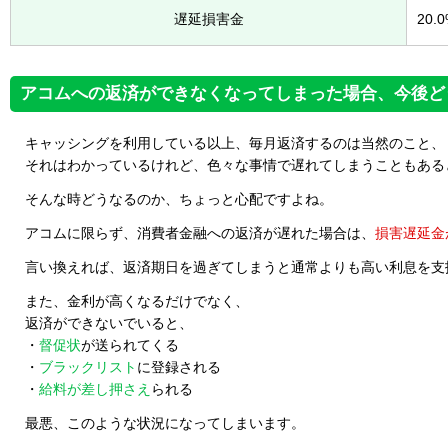
遅延損害金
20.
アコムへの返済ができなくなってしまった場合、今後ど
キャッシングを利用している以上、毎月返済するのは当然のこと、
それはわかっているけれど、色々な事情で遅れてしまうこともある
そんな時どうなるのか、ちょっと心配ですよね。
アコムに限らず、消費者金融への返済が遅れた場合は、
損害遅延金
言い換えれば、返済期日を過ぎてしまうと通常よりも高い利息を支
また、金利が高くなるだけでなく、
返済ができないでいると、
・
督促状
が送られてくる
・
ブラックリスト
に登録される
・
給料が差し押さえ
られる
最悪、このような状況になってしまいます。