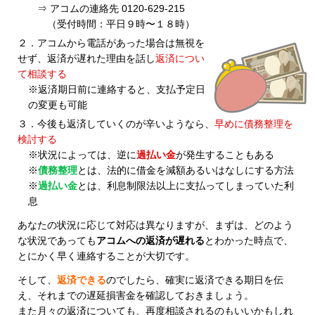
⇒ アコムの連絡先 0120-629-215
（受付時間：平日９時〜１８時）
２．アコムから電話があった場合は無視を
せず、返済が遅れた理由を話し
返済につい
て相談する
※返済期日前に連絡すると、支払予定日
の変更も可能
３．今後も返済していくのが辛いようなら、
早めに債務整理を
検討する
※状況によっては、逆に
過払い金
が発生することもある
※
債務整理
とは、法的に借金を減額あるいはなしにする方法
※
過払い金
とは、利息制限法以上に支払ってしまっていた利
息
あなたの状況に応じて対応は異なりますが、まずは、どのよう
な状況であっても
アコムへの返済が遅れる
とわかった時点で、
とにかく早く連絡することが大切です。
そして、
返済できる
のでしたら、確実に返済できる期日を伝
え、それまでの遅延損害金を確認しておきましょう。
また月々の返済についても、再度相談されるのもいいかもしれ