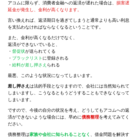
アコムに限らず、消費者金融への返済が遅れた場合は、
損害遅
延金が発生し、金利が高くなります。
言い換えれば、返済期日を過ぎてしまうと通常よりも高い利息
を支払わなければならなくなるということです。
また、金利が高くなるだけでなく、
返済ができないでいると、
・
督促状
が送られてくる
・
ブラックリスト
に登録される
・
給料が差し押さえ
られる
最悪、このような状況になってしまいます。
差し押さえ
は法的手段となりますので、会社には当然知られて
しまいますし、こうなるともうどうすることもできなくなって
しまいます。
ですので、今後の自分の状況を考え、どうしてもアコムへの返
済ができないような場合には、早めに
債務整理
を考えてみてく
ださい。
債務整理は
家族や会社に知られることなく
、借金問題を解決す