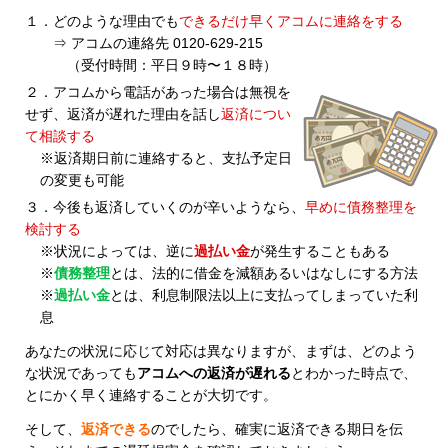
１．どのような理由でも
できるだけ早くアコムに連絡をする
⇒ アコムの連絡先 0120-629-215
（受付時間：平日９時〜１８時）
２．アコムから電話があった場合は無視を
せず、返済が遅れた理由を話し
返済につい
て相談する
※返済期日前に連絡すると、支払予定日
の変更も可能
３．今後も返済していくのが辛いようなら、
早めに債務整理を
検討する
※状況によっては、逆に
過払い金
が発生することもある
※
債務整理
とは、法的に借金を減額あるいはなしにする方法
※
過払い金
とは、利息制限法以上に支払ってしまっていた利
息
あなたの状況に応じて対応は異なりますが、まずは、どのよう
な状況であっても
アコムへの返済が遅れる
とわかった時点で、
とにかく早く連絡することが大切です。
そして、
返済できる
のでしたら、確実に返済できる期日を伝