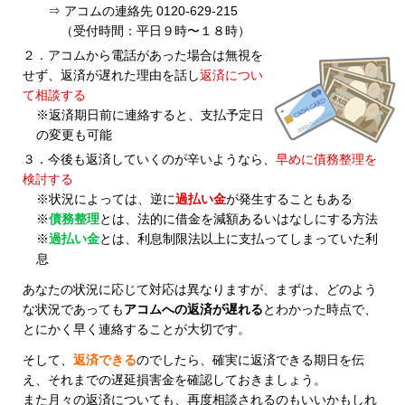
⇒ アコムの連絡先 0120-629-215
（受付時間：平日９時〜１８時）
２．アコムから電話があった場合は無視を
せず、返済が遅れた理由を話し
返済につい
て相談する
※返済期日前に連絡すると、支払予定日
の変更も可能
３．今後も返済していくのが辛いようなら、
早めに債務整理を
検討する
※状況によっては、逆に
過払い金
が発生することもある
※
債務整理
とは、法的に借金を減額あるいはなしにする方法
※
過払い金
とは、利息制限法以上に支払ってしまっていた利
息
あなたの状況に応じて対応は異なりますが、まずは、どのよう
な状況であっても
アコムへの返済が遅れる
とわかった時点で、
とにかく早く連絡することが大切です。
そして、
返済できる
のでしたら、確実に返済できる期日を伝
え、それまでの遅延損害金を確認しておきましょう。
また月々の返済についても、再度相談されるのもいいかもしれ