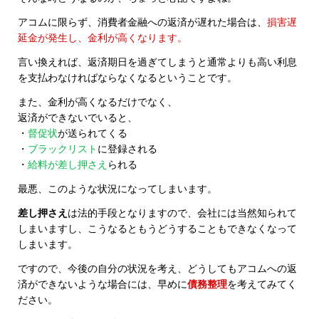
アコムに限らず、消費者金融への返済が遅れた場合は、
損害遅
延金が発生し、金利が高くなります。
言い換えれば、返済期日を過ぎてしまうと通常よりも高い利息
を支払わなければならなくなるということです。
また、金利が高くなるだけでなく、
返済ができないでいると、
・
督促状
が送られてくる
・
ブラックリスト
に登録される
・
給料が差し押さえ
られる
最悪、このような状況になってしまいます。
差し押さえ
は法的手段となりますので、会社には当然知られて
しまいますし、こうなるともうどうすることもできなくなって
しまいます。
ですので、今後の自分の状況を考え、どうしてもアコムへの返
済ができないような場合には、早めに
債務整理
を考えてみてく
ださい。