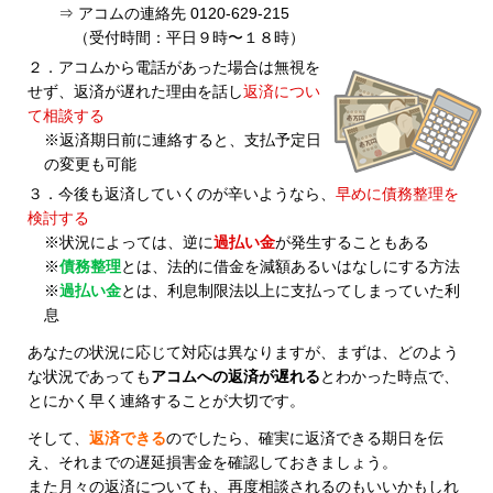
⇒ アコムの連絡先 0120-629-215
（受付時間：平日９時〜１８時）
２．アコムから電話があった場合は無視を
せず、返済が遅れた理由を話し
返済につい
て相談する
※返済期日前に連絡すると、支払予定日
の変更も可能
３．今後も返済していくのが辛いようなら、
早めに債務整理を
検討する
※状況によっては、逆に
過払い金
が発生することもある
※
債務整理
とは、法的に借金を減額あるいはなしにする方法
※
過払い金
とは、利息制限法以上に支払ってしまっていた利
息
あなたの状況に応じて対応は異なりますが、まずは、どのよう
な状況であっても
アコムへの返済が遅れる
とわかった時点で、
とにかく早く連絡することが大切です。
そして、
返済できる
のでしたら、確実に返済できる期日を伝
え、それまでの遅延損害金を確認しておきましょう。
また月々の返済についても、再度相談されるのもいいかもしれ