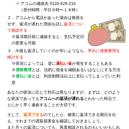
⇒ アコムの連絡先 0120-629-215
（受付時間：平日９時〜１８時）
２．アコムから電話があった場合は無視を
せず、返済が遅れた理由を話し
返済につい
て相談する
※返済期日前に連絡すると、支払予定日
の変更も可能
３．今後も返済していくのが辛いようなら、
早めに債務整理を
検討する
※状況によっては、逆に
過払い金
が発生することもある
※
債務整理
とは、法的に借金を減額あるいはなしにする方法
※
過払い金
とは、利息制限法以上に支払ってしまっていた利
息
あなたの状況に応じて対応は異なりますが、まずは、どのよう
な状況であっても
アコムへの返済が遅れる
とわかった時点で、
とにかく早く連絡することが大切です。
そして、
返済できる
のでしたら、確実に返済できる期日を伝
え、それまでの遅延損害金を確認しておきましょう。
また月々の返済についても、再度相談されるのもいいかもしれ