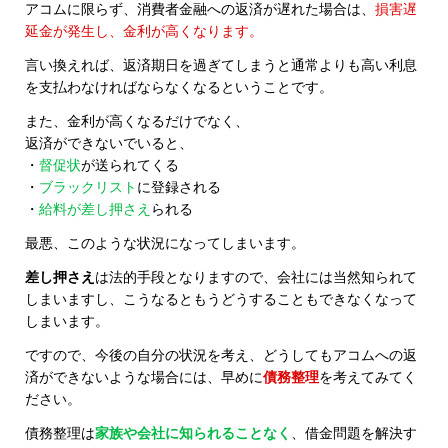
アコムに限らず、消費者金融への返済が遅れた場合は、
損害遅
延金が発生し、金利が高くなります。
言い換えれば、返済期日を過ぎてしまうと通常よりも高い利息
を支払わなければならなくなるということです。
また、金利が高くなるだけでなく、
返済ができないでいると、
・
督促状
が送られてくる
・
ブラックリスト
に登録される
・
給料が差し押さえ
られる
最悪、このような状況になってしまいます。
差し押さえ
は法的手段となりますので、会社には当然知られて
しまいますし、こうなるともうどうすることもできなくなって
しまいます。
ですので、今後の自分の状況を考え、どうしてもアコムへの返
済ができないような場合には、早めに
債務整理
を考えてみてく
ださい。
債務整理は
家族や会社に知られることなく
、借金問題を解決す