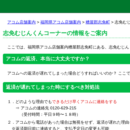
アコム店舗案内
>
福岡県アコム店舗案内
>
糟屋郡志免町
> 志免む
志免むじんくんコーナーの情報をご案内
ここでは、福岡県アコム店舗案内糟屋郡志免町にある、志免むじん
アコムの返済、本当に大丈夫ですか？
アコムへの返済が遅れてしまった場合どうすればいいのか？ ここ
返済が遅れてしまった時にするべき対処法
１．どのような理由でも
できるだけ早くアコムに連絡をする
⇒ アコムの連絡先 0120-629-215
（受付時間：平日９時〜１８時）
２．アコムから電話があった場合は無視をせず、返済が遅れた理由
※返済期日前に連絡すると、支払予定日の変更も可能