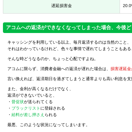
遅延損害金
20.
アコムへの返済ができなくなってしまった場合、今後ど
キャッシングを利用している以上、毎月返済するのは当然のこと、
それはわかっているけれど、色々な事情で遅れてしまうこともある
そんな時どうなるのか、ちょっと心配ですよね。
アコムに限らず、消費者金融への返済が遅れた場合は、
損害遅延金
言い換えれば、返済期日を過ぎてしまうと通常よりも高い利息を支
また、金利が高くなるだけでなく、
返済ができないでいると、
・
督促状
が送られてくる
・
ブラックリスト
に登録される
・
給料が差し押さえ
られる
最悪、このような状況になってしまいます。