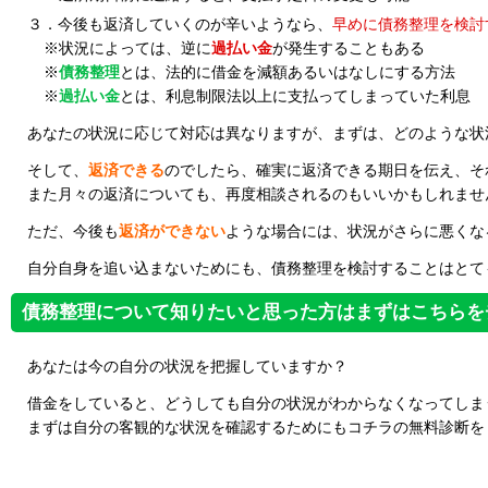
３．今後も返済していくのが辛いようなら、
早めに債務整理を検討
※状況によっては、逆に
過払い金
が発生することもある
※
債務整理
とは、法的に借金を減額あるいはなしにする方法
※
過払い金
とは、利息制限法以上に支払ってしまっていた利息
あなたの状況に応じて対応は異なりますが、まずは、どのような状
そして、
返済できる
のでしたら、確実に返済できる期日を伝え、そ
また月々の返済についても、再度相談されるのもいいかもしれませ
ただ、今後も
返済ができない
ような場合には、状況がさらに悪くな
自分自身を追い込まないためにも、債務整理を検討することはとて
債務整理について知りたいと思った方はまずはこちらを
あなたは今の自分の状況を把握していますか？
借金をしていると、どうしても自分の状況がわからなくなってしま
まずは自分の客観的な状況を確認するためにもコチラの無料診断を