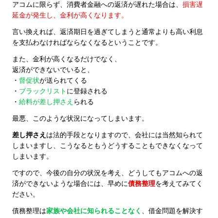
アコムに限らず、消費者金融への返済が遅れた場合は、
損害遅
延金が発生し、金利が高くなります。
言い換えれば、返済期日を過ぎてしまうと通常よりも高い利息
を支払わなければならなくなるということです。
また、金利が高くなるだけでなく、
返済ができないでいると、
・
督促状
が送られてくる
・
ブラックリスト
に登録される
・
給料が差し押さえ
られる
最悪、このような状況になってしまいます。
差し押さえ
は法的手段となりますので、会社には当然知られて
しまいますし、こうなるともうどうすることもできなくなって
しまいます。
ですので、今後の自分の状況を考え、どうしてもアコムへの返
済ができないような場合には、早めに
債務整理
を考えてみてく
ださい。
債務整理は
家族や会社に知られることなく
、借金問題を解決す