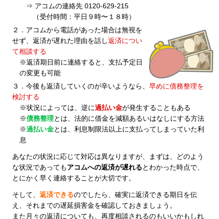
⇒ アコムの連絡先 0120-629-215
（受付時間：平日９時〜１８時）
２．アコムから電話があった場合は無視を
せず、返済が遅れた理由を話し
返済につい
て相談する
※返済期日前に連絡すると、支払予定日
の変更も可能
３．今後も返済していくのが辛いようなら、
早めに債務整理を
検討する
※状況によっては、逆に
過払い金
が発生することもある
※
債務整理
とは、法的に借金を減額あるいはなしにする方法
※
過払い金
とは、利息制限法以上に支払ってしまっていた利
息
あなたの状況に応じて対応は異なりますが、まずは、どのよう
な状況であっても
アコムへの返済が遅れる
とわかった時点で、
とにかく早く連絡することが大切です。
そして、
返済できる
のでしたら、確実に返済できる期日を伝
え、それまでの遅延損害金を確認しておきましょう。
また月々の返済についても、再度相談されるのもいいかもしれ